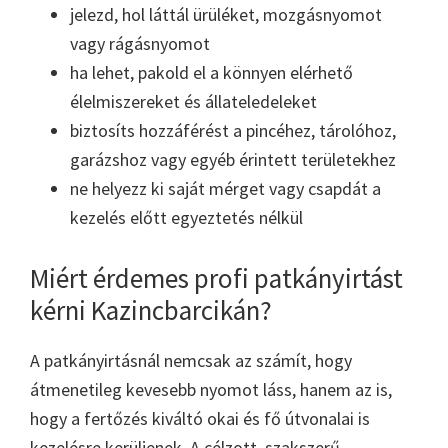
jelezd, hol láttál ürüléket, mozgásnyomot
vagy rágásnyomot
ha lehet, pakold el a könnyen elérhető
élelmiszereket és állateledeleket
biztosíts hozzáférést a pincéhez, tárolóhoz,
garázshoz vagy egyéb érintett területekhez
ne helyezz ki saját mérget vagy csapdát a
kezelés előtt egyeztetés nélkül
Miért érdemes profi patkányirtást
kérni Kazincbarcikán?
A patkányirtásnál nemcsak az számít, hogy
átmenetileg kevesebb nyomot láss, hanem az is,
hogy a fertőzés kiváltó okai és fő útvonalai is
kezelésre kerüljenek. A célzott, szakszerű