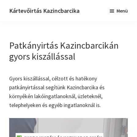
Skip
Ugrás
Kártevőirtás Kazincbarcika
Menü
to
a
Keressük
main
lábléchez
–
content
+36
Patkányirtás Kazincbarcikán
21
202
gyors kiszállással
5039
Gyors kiszállással, célzott és hatékony
patkányirtással segítünk Kazincbarcika és
környékén lakóingatlanoknál, üzleteknél,
telephelyeken és egyéb ingatlanoknál is.