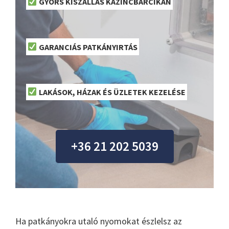
GYORS KISZÁLLÁS KAZINCBARCIKÁN
GARANCIÁS PATKÁNYIRTÁS
LAKÁSOK, HÁZAK ÉS ÜZLETEK KEZELÉSE
+36 21 202 5039
Ha patkányokra utaló nyomokat észlelsz az