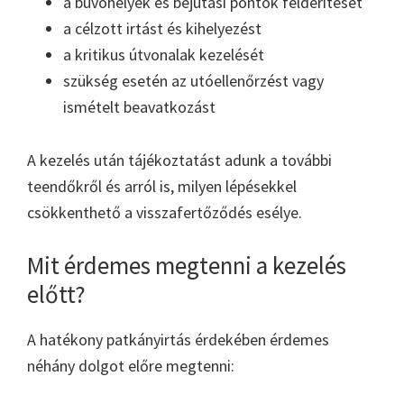
a búvóhelyek és bejutási pontok felderítését
a célzott irtást és kihelyezést
a kritikus útvonalak kezelését
szükség esetén az utóellenőrzést vagy
ismételt beavatkozást
A kezelés után tájékoztatást adunk a további
teendőkről és arról is, milyen lépésekkel
csökkenthető a visszafertőződés esélye.
Mit érdemes megtenni a kezelés
előtt?
A hatékony patkányirtás érdekében érdemes
néhány dolgot előre megtenni: