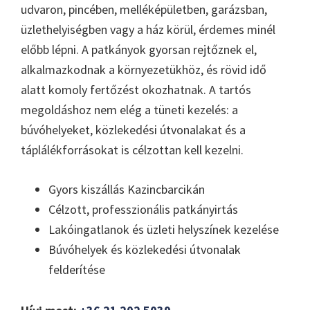
udvaron, pincében, melléképületben, garázsban,
üzlethelyiségben vagy a ház körül, érdemes minél
előbb lépni. A patkányok gyorsan rejtőznek el,
alkalmazkodnak a környezetükhöz, és rövid idő
alatt komoly fertőzést okozhatnak. A tartós
megoldáshoz nem elég a tüneti kezelés: a
búvóhelyeket, közlekedési útvonalakat és a
táplálékforrásokat is célzottan kell kezelni.
Gyors kiszállás Kazincbarcikán
Célzott, professzionális patkányirtás
Lakóingatlanok és üzleti helyszínek kezelése
Búvóhelyek és közlekedési útvonalak
felderítése