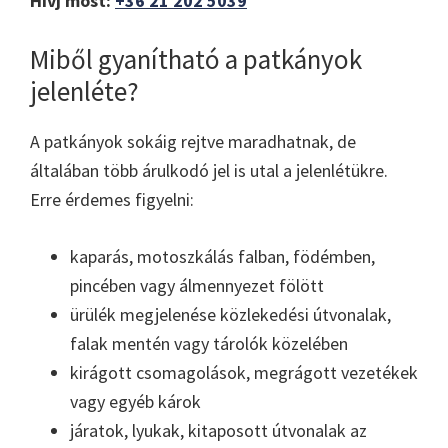
Hívj most:
+36 21 202 5039
Miből gyanítható a patkányok
jelenléte?
A patkányok sokáig rejtve maradhatnak, de
általában több árulkodó jel is utal a jelenlétükre.
Erre érdemes figyelni:
kaparás, motoszkálás falban, födémben,
pincében vagy álmennyezet fölött
ürülék megjelenése közlekedési útvonalak,
falak mentén vagy tárolók közelében
kirágott csomagolások, megrágott vezetékek
vagy egyéb károk
járatok, lyukak, kitaposott útvonalak az