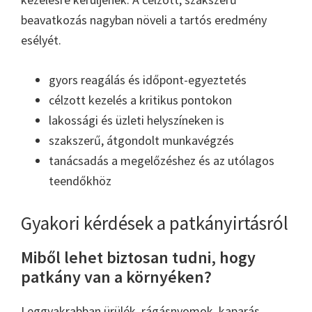
beavatkozás nagyban növeli a tartós eredmény
esélyét.
gyors reagálás és időpont-egyeztetés
célzott kezelés a kritikus pontokon
lakossági és üzleti helyszíneken is
szakszerű, átgondolt munkavégzés
tanácsadás a megelőzéshez és az utólagos
teendőkhöz
Gyakori kérdések a patkányirtásról
Miből lehet biztosan tudni, hogy
patkány van a környéken?
Leggyakrabban ürülék, rágásnyomok, kaparás