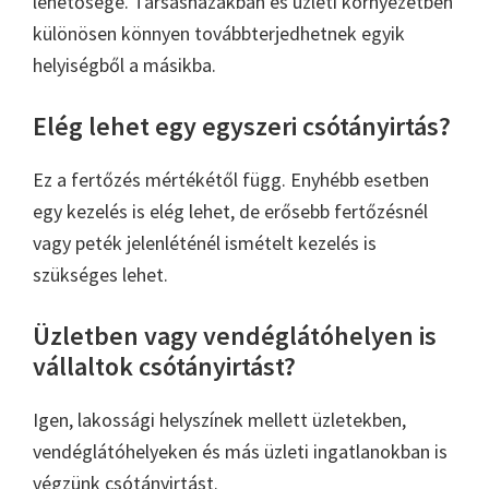
lehetősége. Társasházakban és üzleti környezetben
különösen könnyen továbbterjedhetnek egyik
helyiségből a másikba.
Elég lehet egy egyszeri csótányirtás?
Ez a fertőzés mértékétől függ. Enyhébb esetben
egy kezelés is elég lehet, de erősebb fertőzésnél
vagy peték jelenléténél ismételt kezelés is
szükséges lehet.
Üzletben vagy vendéglátóhelyen is
vállaltok csótányirtást?
Igen, lakossági helyszínek mellett üzletekben,
vendéglátóhelyeken és más üzleti ingatlanokban is
végzünk csótányirtást.