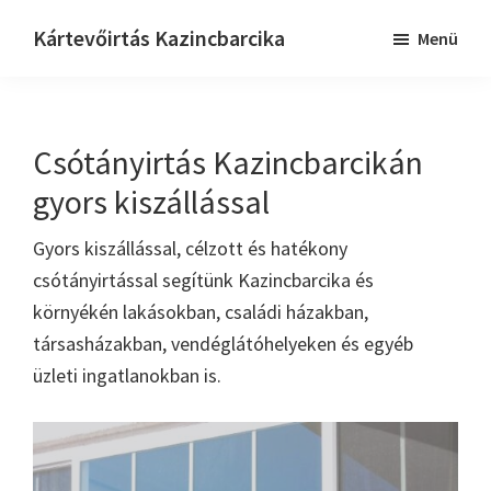
Skip
Ugrás
Kártevőirtás Kazincbarcika
Menü
to
a
Keressük
main
lábléchez
–
content
+36
Csótányirtás Kazincbarcikán
21
202
gyors kiszállással
5039
Gyors kiszállással, célzott és hatékony
csótányirtással segítünk Kazincbarcika és
környékén lakásokban, családi házakban,
társasházakban, vendéglátóhelyeken és egyéb
üzleti ingatlanokban is.