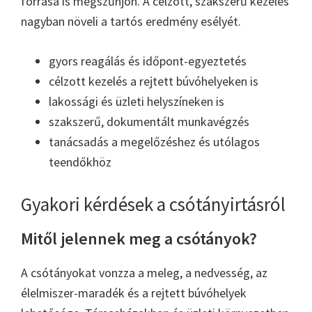
forrása is megszűnjön. A célzott, szakszerű kezelés
nagyban növeli a tartós eredmény esélyét.
gyors reagálás és időpont-egyeztetés
célzott kezelés a rejtett búvóhelyeken is
lakossági és üzleti helyszíneken is
szakszerű, dokumentált munkavégzés
tanácsadás a megelőzéshez és utólagos
teendőkhöz
Gyakori kérdések a csótányirtásról
Mitől jelennek meg a csótányok?
A csótányokat vonzza a meleg, a nedvesség, az
élelmiszer-maradék és a rejtett búvóhelyek