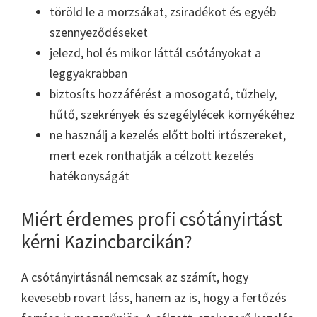
töröld le a morzsákat, zsiradékot és egyéb
szennyeződéseket
jelezd, hol és mikor láttál csótányokat a
leggyakrabban
biztosíts hozzáférést a mosogató, tűzhely,
hűtő, szekrények és szegélylécek környékéhez
ne használj a kezelés előtt bolti irtószereket,
mert ezek ronthatják a célzott kezelés
hatékonyságát
Miért érdemes profi csótányirtást
kérni Kazincbarcikán?
A csótányirtásnál nemcsak az számít, hogy
kevesebb rovart láss, hanem az is, hogy a fertőzés