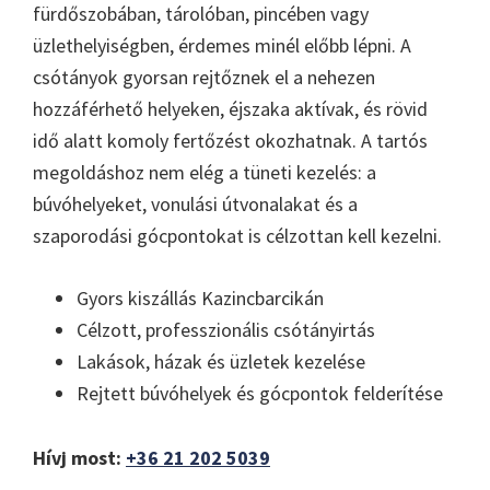
fürdőszobában, tárolóban, pincében vagy
üzlethelyiségben, érdemes minél előbb lépni. A
csótányok gyorsan rejtőznek el a nehezen
hozzáférhető helyeken, éjszaka aktívak, és rövid
idő alatt komoly fertőzést okozhatnak. A tartós
megoldáshoz nem elég a tüneti kezelés: a
búvóhelyeket, vonulási útvonalakat és a
szaporodási gócpontokat is célzottan kell kezelni.
Gyors kiszállás Kazincbarcikán
Célzott, professzionális csótányirtás
Lakások, házak és üzletek kezelése
Rejtett búvóhelyek és gócpontok felderítése
Hívj most:
+36 21 202 5039