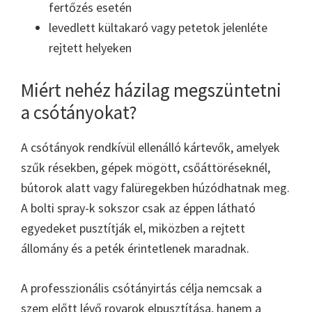
fertőzés esetén
levedlett kültakaró vagy petetok jelenléte
rejtett helyeken
Miért nehéz házilag megszüntetni
a csótányokat?
A csótányok rendkívül ellenálló kártevők, amelyek
szűk résekben, gépek mögött, csőáttöréseknél,
bútorok alatt vagy falüregekben húzódhatnak meg.
A bolti spray-k sokszor csak az éppen látható
egyedeket pusztítják el, miközben a rejtett
állomány és a peték érintetlenek maradnak.
A professzionális csótányirtás célja nemcsak a
szem előtt lévő rovarok elpusztítása, hanem a