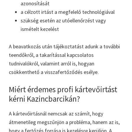
azonosítását
a célzott irtást a megfelelő technológiával
szükség esetén az utóellenőrzést vagy
ismételt kezelést
A beavatkozás után tájékoztatást adunk a további
teendőkről, a takarítással kapcsolatos
tudnivalókról, valamint arról is, hogyan
csökkenthető a visszafertőződés esélye.
Miért érdemes profi kártevőirtást
kérni Kazincbarcikán?
A kártevőirtásnál nemcsak az számít, hogy
átmenetileg megszűnjön a probléma, hanem az is,
hogy a fertőzés forrása is kezelésre kerüljön. A