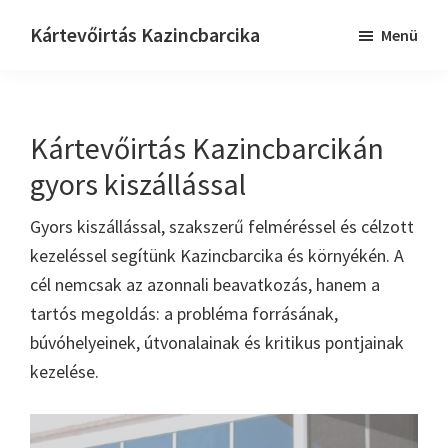
Skip
Ugrás
Kártevőirtás Kazincbarcika
Menü
to
a
Keressük
main
lábléchez
–
content
+36
Kártevőirtás Kazincbarcikán
21
202
gyors kiszállással
5039
Gyors kiszállással, szakszerű felméréssel és célzott
kezeléssel segítünk Kazincbarcika és környékén. A
cél nemcsak az azonnali beavatkozás, hanem a
tartós megoldás: a probléma forrásának,
búvóhelyeinek, útvonalainak és kritikus pontjainak
kezelése.