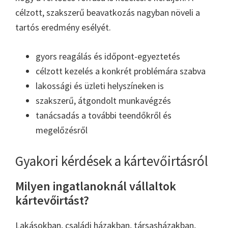
célzott, szakszerű beavatkozás nagyban növeli a
tartós eredmény esélyét.
gyors reagálás és időpont-egyeztetés
célzott kezelés a konkrét problémára szabva
lakossági és üzleti helyszíneken is
szakszerű, átgondolt munkavégzés
tanácsadás a további teendőkről és
megelőzésről
Gyakori kérdések a kártevőirtásról
Milyen ingatlanoknál vállaltok
kártevőirtást?
Lakásokban, családi házakban, társasházakban,