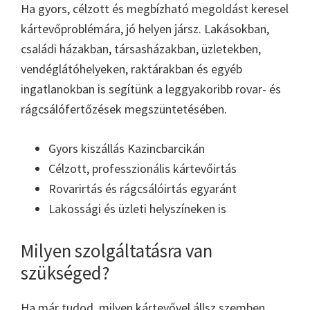
Ha gyors, célzott és megbízható megoldást keresel
kártevőproblémára, jó helyen jársz. Lakásokban,
családi házakban, társasházakban, üzletekben,
vendéglátóhelyeken, raktárakban és egyéb
ingatlanokban is segítünk a leggyakoribb rovar- és
rágcsálófertőzések megszüntetésében.
Gyors kiszállás Kazincbarcikán
Célzott, professzionális kártevőirtás
Rovarirtás és rágcsálóirtás egyaránt
Lakossági és üzleti helyszíneken is
Milyen szolgáltatásra van
szükséged?
Ha már tudod, milyen kártevővel állsz szemben,