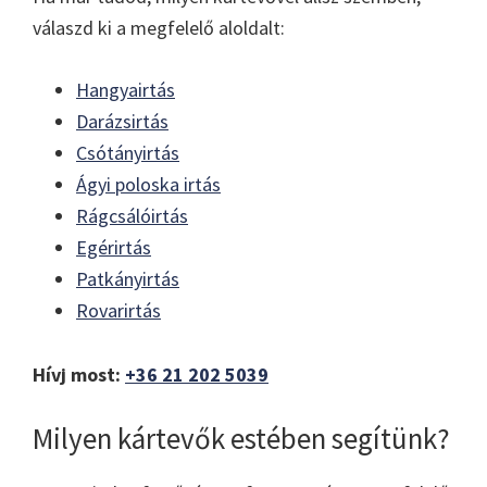
válaszd ki a megfelelő aloldalt:
Hangyairtás
Darázsirtás
Csótányirtás
Ágyi poloska irtás
Rágcsálóirtás
Egérirtás
Patkányirtás
Rovarirtás
Hívj most:
+36 21 202 5039
Milyen kártevők estében segítünk?