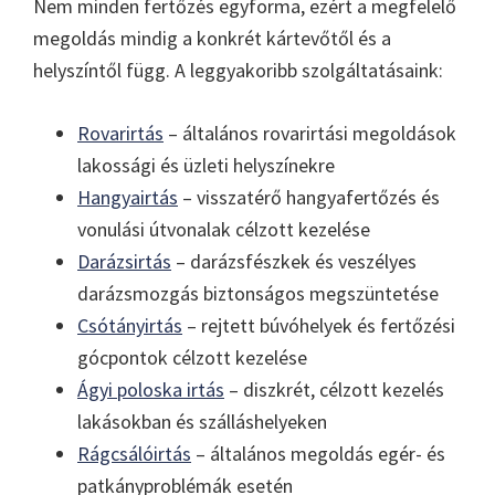
Nem minden fertőzés egyforma, ezért a megfelelő
megoldás mindig a konkrét kártevőtől és a
helyszíntől függ. A leggyakoribb szolgáltatásaink:
Rovarirtás
– általános rovarirtási megoldások
lakossági és üzleti helyszínekre
Hangyairtás
– visszatérő hangyafertőzés és
vonulási útvonalak célzott kezelése
Darázsirtás
– darázsfészkek és veszélyes
darázsmozgás biztonságos megszüntetése
Csótányirtás
– rejtett búvóhelyek és fertőzési
gócpontok célzott kezelése
Ágyi poloska irtás
– diszkrét, célzott kezelés
lakásokban és szálláshelyeken
Rágcsálóirtás
– általános megoldás egér- és
patkányproblémák esetén