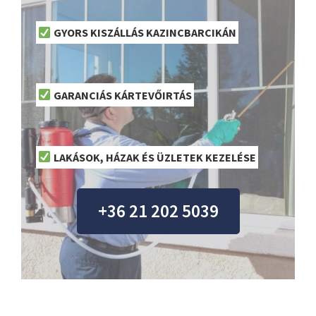
GYORS KISZÁLLÁS KAZINCBARCIKÁN
GARANCIÁS KÁRTEVŐIRTÁS
LAKÁSOK, HÁZAK ÉS ÜZLETEK KEZELÉSE
+36 21 202 5039