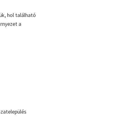
k, hol található
örnyezet a
szatelepülés