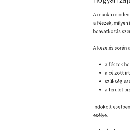
A munka minden e
a fészek, milyen
beavatkozás sze
A kezelés során 
a fészek he
a célzott i
szükség es
a terület b
Indokolt esetben
esélye.