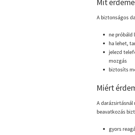
Mit érdemes
A biztonságos d
ne próbáld l
ha lehet, ta
jelezd tele
mozgás
biztosíts m
Miért érdem
A darázsirtásnál
beavatkozás biz
gyors reagá