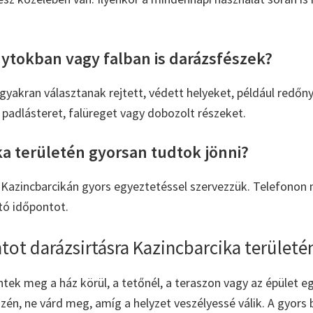
ytokban vagy falban is darázsfészek?
 gyakran választanak rejtett, védett helyeket, például redőn
 padlásteret, falüreget vagy dobozolt részeket.
ka területén gyorsan tudtok jönni?
st Kazincbarcikán gyors egyeztetéssel szervezzük. Telefonon
tó időpontot.
tot darázsirtásra Kazincbarcika területé
ntek meg a ház körül, a tetőnél, a teraszon vagy az épület 
zén, ne várd meg, amíg a helyzet veszélyessé válik. A gyors