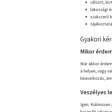
célzott, bi
lakossági és
szakszerű 
tájékoztatá
Gyakori kér
Mikor érdem
Már akkor érdeme
a helyen, vagy va
beavatkozás, ann
Veszélyes l
Igen. Különösen a
használt udvari r