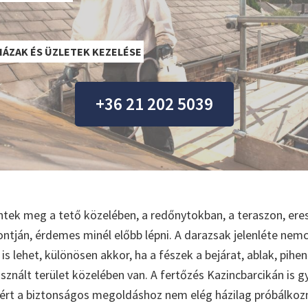
HÁZAK ÉS ÜZLETEK KEZELÉSE
+36 21 202 5039
ntek meg a tető közelében, a redőnytokban, a teraszon, eres
ntján, érdemes minél előbb lépni. A darazsak jelenléte nem
s lehet, különösen akkor, ha a fészek a bejárat, ablak, pihe
sznált terület közelében van. A fertőzés Kazincbarcikán is 
ért a biztonságos megoldáshoz nem elég házilag próbálkozni