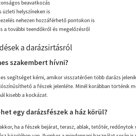
ztonságos beavatkozás
 üzleti helyszíneken is
kezelés nehezen hozzáférhető pontokon is
s a további teendőkről és megelőzésről
dések a darázsirtásról
es szakembert hívni?
s segítséget kérni, amikor visszatérően több darázs jelen
lószínűsíthető a fészek jelenléte. Minél korábban történik 
ál kisebb a kockázat.
ehet egy darázsfészek a ház körül?
kkor, ha a fészek bejárat, terasz, ablak, tetőtér, redőnytok
ész közelében van. Ilyenkor a mindennapi használat során is 