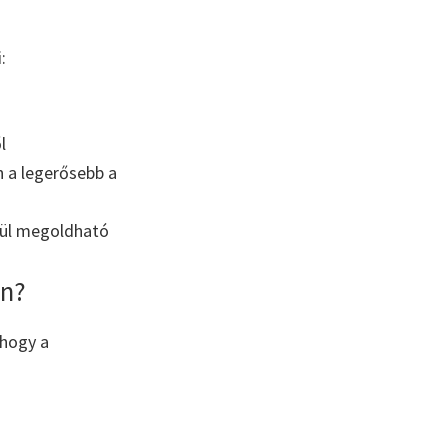
:
l
n a legerősebb a
kül megoldható
án?
 hogy a