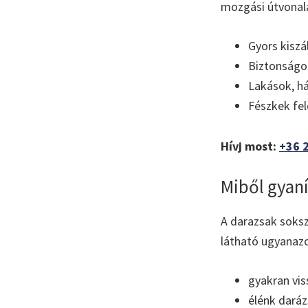
mozgási útvonala
Gyors kiszá
Biztonságos
Lakások, há
Fészkek fe
Hívj most:
+36 
Miből gyaní
A darazsak soksz
látható ugyanazo
gyakran vis
élénk daráz