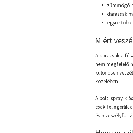
zümmögő ha
darazsak me
egyre több
Miért veszé
A darazsak a fés
nem megfelelő m
különösen veszél
közelében.
A bolti spray-k 
csak felingerlik 
és a veszélyforr
Hogyan zajl