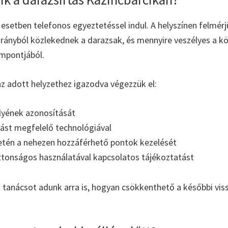
setben telefonos egyeztetéssel indul. A helyszínen felmérjü
 irányból közlekednek a darazsak, és mennyire veszélyes a k
mpontjából.
az adott helyzethez igazodva végezzük el:
lyének azonosítását
rtást megfelelő technológiával
etén a nehezen hozzáférhető pontok kezelését
iztonságos használatával kapcsolatos tájékoztatást
 tanácsot adunk arra is, hogyan csökkenthető a későbbi vis