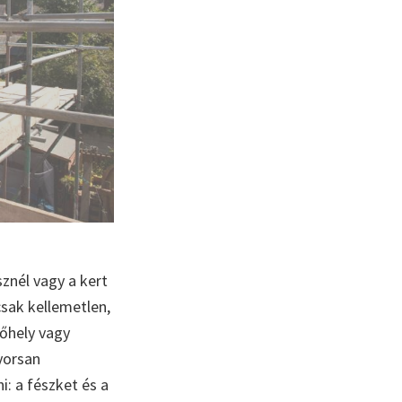
znél vagy a kert
csak kellemetlen,
nőhely vagy
gyorsan
: a fészket és a