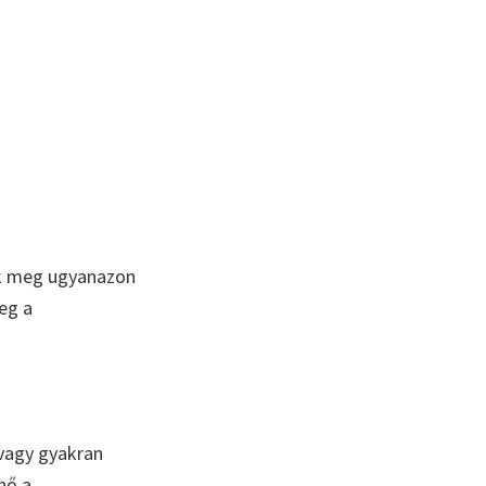
ik meg ugyanazon
meg a
 vagy gyakran
nő a