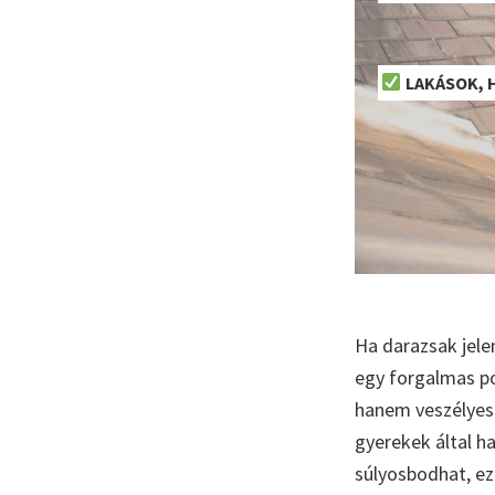
LAKÁSOK, 
Ha darazsak jele
egy forgalmas po
hanem veszélyes i
gyerekek által ha
súlyosbodhat, ez