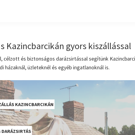
s Kazincbarcikán gyors kiszállással
al, célzott és biztonságos darázsirtással segítünk Kazincbar
di házaknál, üzleteknél és egyéb ingatlanoknál is.
ZÁLLÁS KAZINCBARCIKÁN
 DARÁZSIRTÁS