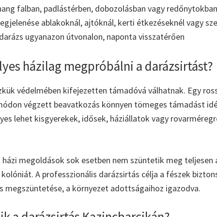
ng falban, padlástérben, dobozolásban vagy redőnytokba
gjelenése ablakoknál, ajtóknál, kerti étkezéseknél vagy sz
 darázs ugyanazon útvonalon, naponta visszatérően
lyes házilag megpróbálni a darázsirtást?
zkük védelmében kifejezetten támadóvá válhatnak. Egy ros
ódon végzett beavatkozás könnyen tömeges támadást idéz
yes lehet kisgyerekek, idősek, háziállatok vagy rovarméreg
és házi megoldások sok esetben nem szüntetik meg teljesen 
a kolóniát. A professzionális darázsirtás célja a fészek bizt
ás megszüntetése, a környezet adottságaihoz igazodva.
ik a darázsirtás Kazincbarcikán?