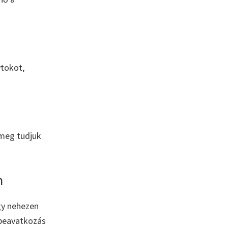
ytokot,
 meg tudjuk
n
egy nehezen
 beavatkozás