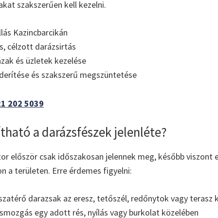
kat szakszerűen kell kezelni.
llás Kazincbarcikán
, célzott darázsirtás
zak és üzletek kezelése
lderítése és szakszerű megszüntetése
21 202 5039
tható a darázsfészek jelenléte?
or először csak időszakosan jelennek meg, később viszont 
n a területen. Erre érdemes figyelni:
szatérő darazsak az eresz, tetőszél, redőnytok vagy terasz
smozgás egy adott rés, nyílás vagy burkolat közelében