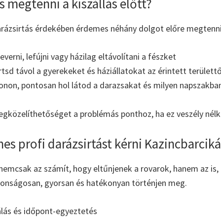
 megtenni a kiszállás előtt?
arázsirtás érdekében érdemes néhány dolgot előre megtenni
everni, lefújni vagy házilag eltávolítani a fészket
rtsd távol a gyerekeket és háziállatokat az érintett területtő
fonon, pontosan hol látod a darazsakat és milyen napszakba
egközelíthetőséget a problémás ponthoz, ha ez veszély nél
es profi darázsirtást kérni Kazincbarcik
 nemcsak az számít, hogy eltűnjenek a rovarok, hanem az is,
tonságosan, gyorsan és hatékonyan történjen meg.
lás és időpont-egyeztetés