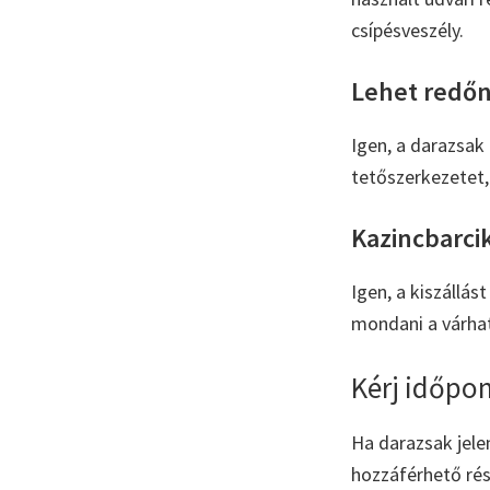
csípésveszély.
Lehet redőn
Igen, a darazsak
tetőszerkezetet,
Kazincbarci
Igen, a kiszállá
mondani a várha
Kérj időpon
Ha darazsak jele
hozzáférhető rés